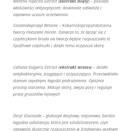
Mentha Piperita Extract (
ekstrakt mięty
) –
posiada
właściwości antyseptyczne, doskonale odświeża i
zapewnia uczucie orzeźwienia.
Cocamidopropyl Betaine
–
Kokamidopropylobetaina
tworzy mieszane micele. Oznacza to, że łącząc się z
cząsteczkami brudu na twarzy będzie rozpuszczała te
lipofilowe cząsteczki i dzięki temu oczyszcza skórę
Calluna Vulgaris Extract (
ekstrakt wrzosu
)
– działa
antybakteryjnie, ściągająco i oczyszczająco. Przeciwdziała
stanom zapalnym, łagodzi podrażnienia. Opóźnia
procesy starzenia. Matuje skórę, zwęża pory i reguluje
pracę gruczołów łojowych
Decyl Glucoside –
glukozyd decylowy, niejonowa, bardzo
łagodna substancja, która jest solubilizatorem, czyli
zapewnia skuteczne rozpuszczenie w środowisku wodnym