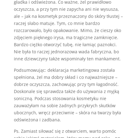
gładka i odświeżona. Co ważne, żel prawidłowo
oczyszcza, a przy tym nie zapycha ani nie wysusza,
ale – jak na kosmetyk przeznaczony do skóry tłustej –
raczej słabo matuje. Tym, co mnie bardzo
rozczarowało, było opakowanie. Mimo, że cieszy oko
zdjęciem pięknego irysa, ma tragiczne zamknięcie.
Bardzo ciężko otworzyć tubę, nie łamiąc paznokci.
Nie była to raczej jednorazowa wada fabryczna, bo
inne dziewczyny także wspominały ten mankament.
Podsumowując: deklaracja marketingowa została
spełniona, żel ma dobry skład i co najważniejsze –
dobrze oczyszcza, zachowując przy tym łagodność.
Doskonale się sprawdza także do używania z myjką
soniczną. Podczas stosowania kosmetyku nie
zauważyłam na sobie żadnych przykrych skutków
ubocznych, wręcz przeciwnie – skóra na twarzy była
odświeżona i zadbana.
Ps. Zamiast siłować się z otwarciem, warto pomóc