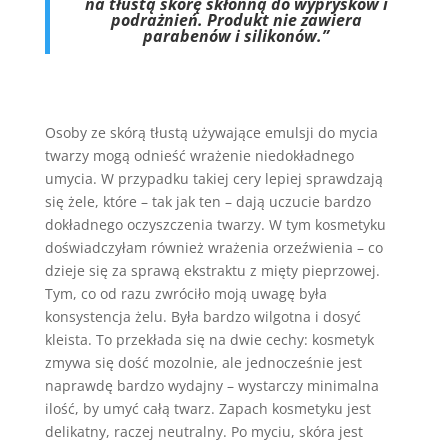
na tłustą skórę skłonną do wyprysków i
podrażnień. Produkt nie zawiera
parabenów i silikonów.”
Osoby ze skórą tłustą używające emulsji do mycia
twarzy mogą odnieść wrażenie niedokładnego
umycia. W przypadku takiej cery lepiej sprawdzają
się żele, które – tak jak ten – dają uczucie bardzo
dokładnego oczyszczenia twarzy. W tym kosmetyku
doświadczyłam również wrażenia orzeźwienia – co
dzieje się za sprawą ekstraktu z mięty pieprzowej.
Tym, co od razu zwróciło moją uwagę była
konsystencja żelu. Była bardzo wilgotna i dosyć
kleista. To przekłada się na dwie cechy: kosmetyk
zmywa się dość mozolnie, ale jednocześnie jest
naprawdę bardzo wydajny – wystarczy minimalna
ilość, by umyć całą twarz. Zapach kosmetyku jest
delikatny, raczej neutralny. Po myciu, skóra jest