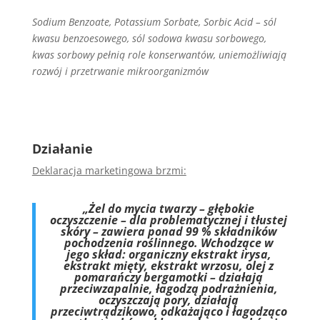
Sodium Benzoate, Potassium Sorbate, Sorbic Acid –
sól
kwasu benzoesowego, sól sodowa kwasu sorbowego,
kwas sorbowy pełnią role konserwantów, uniemożliwiają
rozwój i przetrwanie mikroorganizmów
Działanie
Deklaracja marketingowa brzmi:
„Żel do mycia twarzy – głębokie
oczyszczenie – dla problematycznej i tłustej
skóry – zawiera ponad 99 % składników
pochodzenia roślinnego. Wchodzące w
jego skład: organiczny ekstrakt irysa,
ekstrakt mięty, ekstrakt wrzosu, olej z
pomarańczy bergamotki – działają
przeciwzapalnie, łagodzą podrażnienia,
oczyszczają pory, działają
przeciwtrądzikowo, odkażająco i łagodząco