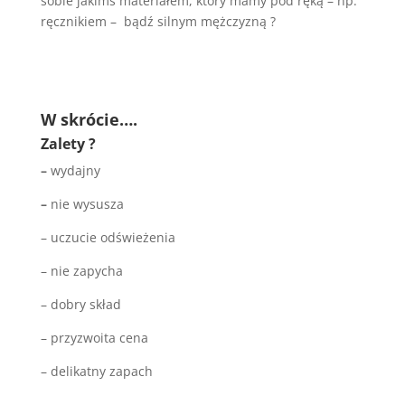
sobie jakimś materiałem, który mamy pod ręką – np.
ręcznikiem – bądź silnym mężczyzną ?
W skrócie….
Zalety
?
–
wydajny
–
nie wysusza
– uczucie odświeżenia
– nie zapycha
– dobry skład
– przyzwoita cena
– delikatny zapach