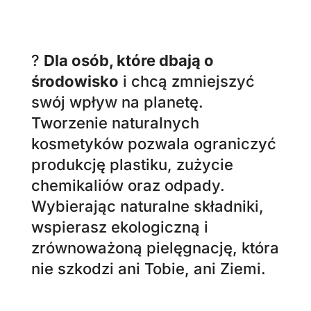
zrównoważoną pielęgnację, która
nie szkodzi ani Tobie, ani Ziemi.
?
Dla każdego, kto pragnie
przejść na naturalną pielęgnację
,
unikać chemikaliów w
kosmetykach i w końcu poczuć,
że produkty, których używa, są
naprawdę bezpieczne, skuteczne
i dostosowane do
indywidualnych potrzeb skóry.