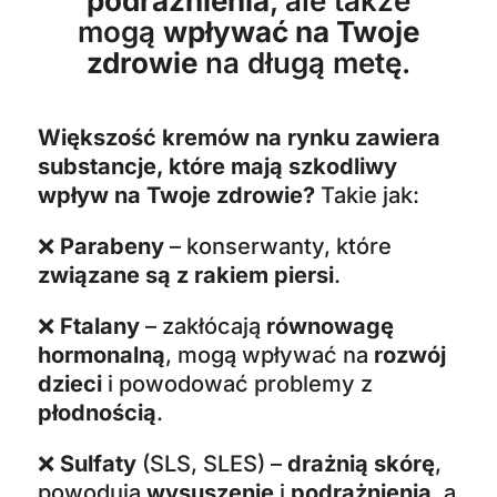
podrażnienia
, ale także
mogą
wpływać na Twoje
zdrowie
na długą metę.
Większość kremów na rynku zawiera
substancje, które mają szkodliwy
wpływ na Twoje zdrowie?
Takie jak:
❌
Parabeny
– konserwanty, które
związane są z rakiem piersi
.
❌
Ftalany
– zakłócają
równowagę
hormonalną
, mogą wpływać na
rozwój
dzieci
i powodować problemy z
płodnością
.
❌
Sulfaty
(SLS, SLES) –
drażnią skórę
,
powodują
wysuszenie
i
podrażnienia
, a