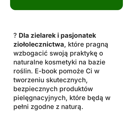
kosmetyków. Dzięki e-bookowi
nauczysz się tworzyć produkty,
które będą odpowiednie nawet
dla wrażliwej skóry Twoich
dzieci.
?‍?
Dla edukatorów i nauczycieli
,
którzy chcą przekazać swoją
wiedzę o naturalnej pielęgnacji
innym. Jeśli uczysz, jak tworzyć