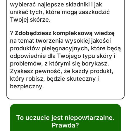
TEN E-BOOK TO COŚ DLA
CIEBIE?
To idealny wybór dla każdego,
kto pragnie, by kosmetyki były
zarówno
EFEKTYWNE
, jak i
BEZPIECZNE
.
?
Dla zielarek i pasjonatek
ziołolecznictwa
, które pragną
wzbogacić swoją praktykę o