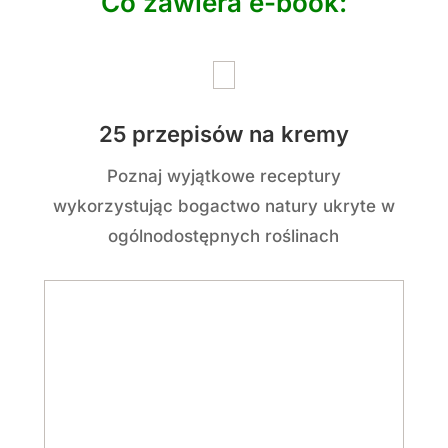
Co zawiera e-book:
25 przepisów na kremy
Poznaj wyjątkowe receptury
wykorzystując bogactwo natury ukryte w
ogólnodostępnych roślinach
Opis Olejków Eterycznych
Dowiedz się, jak bezpiecznie używać
olejków eterycznych. Poznaj właściwości