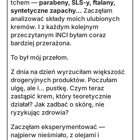
tchem —
parabeny, SLS-y, ftalany,
syntetyczne zapachy…
Zaczęłam
analizować składy moich ulubionych
kremów. I z każdym kolejnym
przeczytanym INCI byłam coraz
bardziej przerażona.
To był mój przełom.
Z dnia na dzień wyrzuciłam większość
drogeryjnych produktów. Poczułam
ulgę, ale i… pustkę. Czym teraz
zastąpić krem, który teoretycznie
działał? Jak zadbać o skórę, nie
ryzykując zdrowia?
Zaczęłam eksperymentować —
najpierw nieśmiało, z olejami i