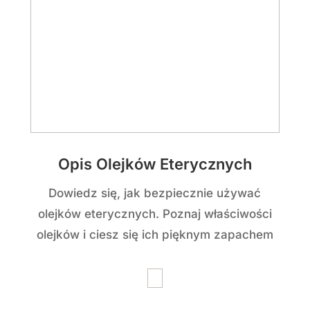
olejków i ciesz się ich pięknym zapachem
Podstawy teoretyczne
Zdobądź niezbędną wiedzę potrzebną do
tego, żeby zacząć tworzyć własne kremy
(emulsje)
Słowniczek ziół
Wzbogać swoją wiedzę o właściwości
roślin leczniczych, które są używane w