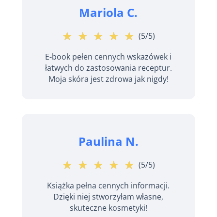
Mariola C.
☆
★
☆
★
☆
★
☆
★
☆
★
(5/5)
E-book pełen cennych wskazówek i
łatwych do zastosowania receptur.
Moja skóra jest zdrowa jak nigdy!
Paulina N.
☆
★
☆
★
☆
★
☆
★
☆
★
(5/5)
Książka pełna cennych informacji.
Dzięki niej stworzyłam własne,
skuteczne kosmetyki!