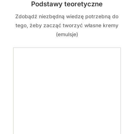
przepisach
9 formuł emulsji
Korzystając z dostępnych przepisów
bazowych, stwórz nieograniczoną ilość
różnorodnych kremów
Przewodnik po Emulgatorach
Dowiedz się, jakie emulgatory możesz
zastosować, aby kosmetyki się nie