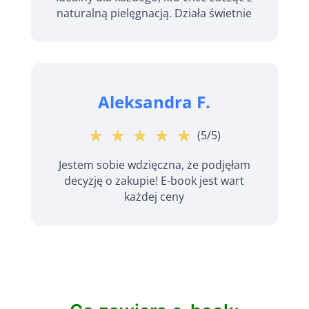
naturalną pielęgnacją. Działa świetnie
Aleksandra F.
☆
★
☆
★
☆
★
☆
★
☆
★
(5/5)
Jestem sobie wdzięczna, że podjęłam
decyzję o zakupie! E-book jest wart
każdej ceny