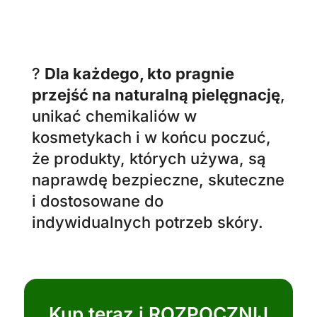
Kup teraz i ROZPOCZNIJ
SWOJĄ PODRÓŻ KU
ŚWIADOMEJ PIELĘGNACJI
JUŻ DZIŚ!
LIMITOWANA OFERTA
– TYLKO TERAZ!