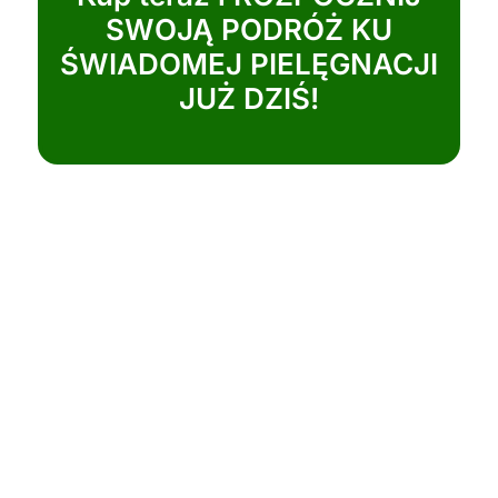
BONUSY
Specjalne BONUSY dla CIEBIE
Bonus 1:
„Sekret naturalnych
maseł i maści”
(Wartość 120 zł)