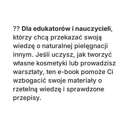
?
Dla osób, które pragną
oszczędności
, tworząc własne
kosmetyki zamiast wydawać
fortunę na drogeryjne produkty.
Dzięki e-bookowi nauczysz się,
jak przygotować wysokiej jakości
preparaty pielęgnacyjne w
zaciszu swojego domu, używając
łatwo dostępnych, tanich