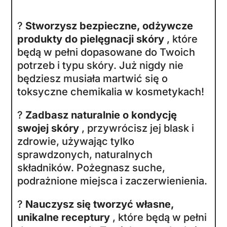
przepisom. Nauczysz się pielęgnacji,
która nie tylko działa, ale i jest
ekonomiczna. Niedrogie składniki, a
efekty porównywalne z drogimi
produktami!
?
Przejmiesz kontrolę nad tym, co
wchodzi w skład Twoich produktów
kosmetycznych
. Dzięki dokładnym
wskazówkom dowiesz się, jak
wybierać najlepsze składniki i jak
unikać tych, które mogą zaszkodzić
Twojej skórze.
?
Zdobędziesz kompleksową wiedzę
na temat tworzenia wysokiej jakości
produktów pielęgnacyjnych, które będą
odpowiednie dla Twojego typu skóry i