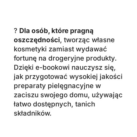
składników.
?
Dla osób, które dbają o
środowisko
i chcą zmniejszyć
swój wpływ na planetę.
Tworzenie naturalnych
kosmetyków pozwala ograniczyć
produkcję plastiku, zużycie
chemikaliów oraz odpady.
Wybierając naturalne składniki,
wspierasz ekologiczną i