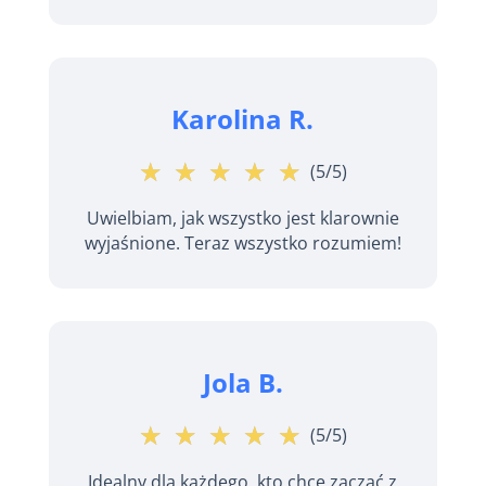
Karolina R.
☆
★
☆
★
☆
★
☆
★
☆
★
(5/5)
Uwielbiam, jak wszystko jest klarownie
wyjaśnione. Teraz wszystko rozumiem!
Jola B.
☆
★
☆
★
☆
★
☆
★
☆
★
(5/5)
Idealny dla każdego, kto chce zacząć z