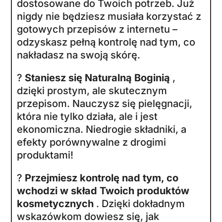
problemów, z którymi się borykasz.
Zyskasz pewność, że każdy produkt,
który robisz, będzie skuteczny i
bezpieczny.
To uczucie jest niepowtarzalne.
Prawda?
TAK, KUPUJĘ
TERAZ
ZASTANAWIASZ SIĘ, CZY