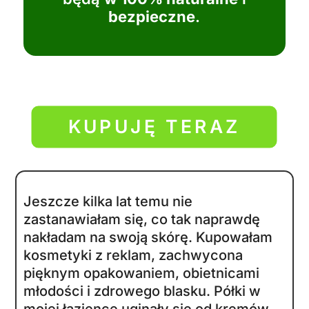
bezpieczne
.
KUPUJĘ TERAZ
Jeszcze kilka lat temu nie
zastanawiałam się, co tak naprawdę
nakładam na swoją skórę. Kupowałam
kosmetyki z reklam, zachwycona
pięknym opakowaniem, obietnicami
młodości i zdrowego blasku. Półki w
mojej łazience uginały się od kremów,