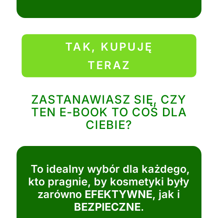
naturalne kosmetyki na bazie
roślin. E-book pomoże Ci w
tworzeniu skutecznych,
bezpiecznych produktów
pielęgnacyjnych, które będą w
pełni zgodne z naturą.
?‍?‍?‍?
Dla rodziców
, którzy chcą
zadbać o zdrowie swojej rodziny,
oferując naturalne, roślinne
alternatywy do drogeryjnych