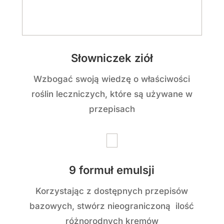
rozwarstwiały
Co mogę Ci obiecać, po
zakupie tego
e-booka:
?
Stworzysz bezpieczne, odżywcze
produkty do pielęgnacji skóry
, które
będą w pełni dopasowane do Twoich
potrzeb i typu skóry. Już nigdy nie
będziesz musiała martwić się o
toksyczne chemikalia w kosmetykach!