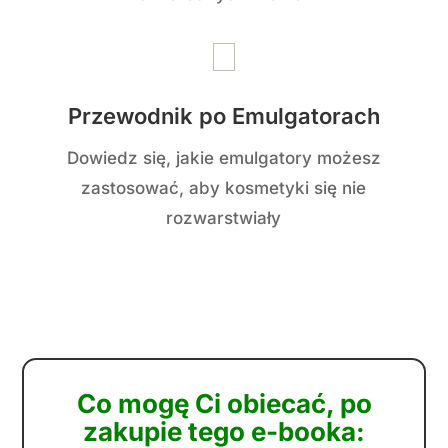
?
Zadbasz naturalnie o kondycję
swojej skóry
, przywrócisz jej blask i
zdrowie, używając tylko
sprawdzonych, naturalnych
składników. Pożegnasz suche,
podrażnione miejsca i zaczerwienienia.
?
Nauczysz się tworzyć własne,
unikalne receptury
, które będą w pełni
dostosowane do Twoich potrzeb. Już
nigdy nie będziesz musiała korzystać z
gotowych przepisów z internetu –
odzyskasz pełną kontrolę nad tym, co
nakładasz na swoją skórę.
?
Staniesz się Naturalną Boginią
,
dzięki prostym, ale skutecznym