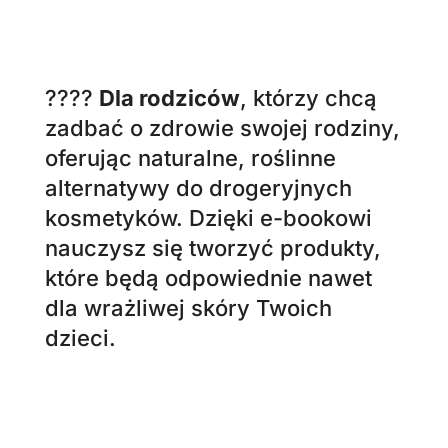
własne kosmetyki lub prowadzisz
warsztaty, ten e-book pomoże Ci
wzbogacić swoje materiały o
rzetelną wiedzę i sprawdzone
przepisy.