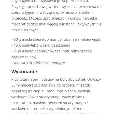
aby nagietek nie wystawał poza poziom oleju.
Przykryj i przechowuj w ciemnej szafce przez dwa do
sześciu tygodni, wstrząsając okresowo, a potem
przecedź. Możesz użyć świeżych kwiatów nagietka-
macerat będzie miał więcej substancji aktywnych niż
ten z suszonych.
• 50 g masła shea (lub mango lub masła kakaowego)
• 15 g pastylek z wosku pszczelego
• 2 łyżki kwasu stearynowego (naturalny środek
zagęszczający)
• wybrany środek konserwujący
Wykonanie:
Przygotuj napar i odstaw na bok, aby ostygł. Odważy
80ml maceratu z nagietka do osobnej miseczki
odpornej na ciepło. Dodaj masło shea, pastylki
woskowe i kwas stearynowy. Ustaw miskę z
maceratem, masłem, kwasem stearynowym i
woskiem na rondelku wypełnionym kilkoma