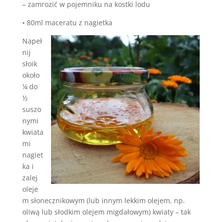
– zamrozić w pojemniku na kostki lodu
• 80ml maceratu z nagietka
Napeł
nij
słoik
około
¼ do
½
suszo
nymi
kwiata
mi
nagiet
ka i
zalej
oleje
m słonecznikowym (lub innym lekkim olejem, np.
oliwą lub słodkim olejem migdałowym) kwiaty – tak