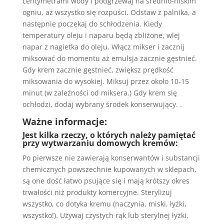
centymetrami wody i podgrzewaj na średnio-niskim
ogniu, aż wszystko się rozpuści. Odstaw z palnika, a
następnie poczekaj do schłodzenia. Kiedy
temperatury oleju i naparu będą zbliżone, wlej
napar z nagietka do oleju. Włącz mikser i zacznij
miksować do momentu aż emulsja zacznie gęstnieć.
Gdy krem ​​zacznie gęstnieć, zwiększ prędkość
miksowania do wysokiej. Miksuj przez około 10-15
minut (w zależności od miksera.) Gdy krem ​​się
ochłodzi, dodaj wybrany środek konserwujący. .
Ważne informacje:
Jest kilka rzeczy, o których należy pamiętać
przy wytwarzaniu domowych kremów:
Po pierwsze nie zawierają konserwantów i substancji
chemicznych powszechnie kupowanych w sklepach,
są one dość łatwo psujące się i mają krótszy okres
trwałości niż produkty komercyjne. Sterylizuj
wszystko, co dotyka kremu (naczynia, miski, łyżki,
wszystko!). Używaj czystych rąk lub sterylnej łyżki,