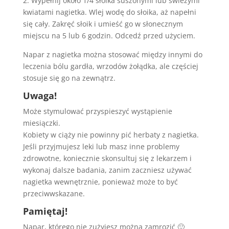
2. Wypełnij około 1/4 słoika suszonymi lub świeżymi
kwiatami nagietka. Wlej wodę do słoika, aż napełni
się cały. Zakręć słoik i umieść go w słonecznym
miejscu na 5 lub 6 godzin. Odcedź przed użyciem.
Napar z nagietka można stosować między innymi do
leczenia bólu gardła, wrzodów żołądka, ale częściej
stosuje się go na zewnątrz.
Uwaga!
Może stymulować przyspieszyć wystąpienie
miesiączki.
Kobiety w ciąży nie powinny pić herbaty z nagietka.
Jeśli przyjmujesz leki lub masz inne problemy
zdrowotne, koniecznie skonsultuj się z lekarzem i
wykonaj dalsze badania, zanim zaczniesz używać
nagietka wewnętrznie, ponieważ może to być
przeciwwskazane.
Pamiętaj!
Napar, którego nie zużyjesz można zamrozić 🙂