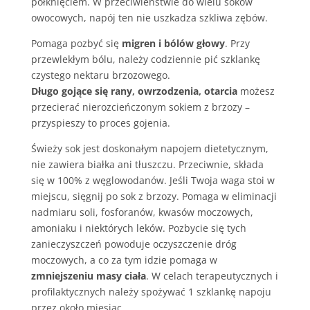
połknięciem. W przeciwieństwie do wielu soków
owocowych, napój ten nie uszkadza szkliwa zębów.
Pomaga pozbyć się
migren i bólów głowy
. Przy
przewlekłym bólu, należy codziennie pić szklankę
czystego nektaru brzozowego.
Długo gojące się rany, owrzodzenia, otarcia
możesz
przecierać nierozcieńczonym sokiem z brzozy –
przyspieszy to proces gojenia.
Świeży sok jest doskonałym napojem dietetycznym,
nie zawiera białka ani tłuszczu. Przeciwnie, składa
się w 100% z węglowodanów. Jeśli Twoja waga stoi w
miejscu, sięgnij po sok z brzozy. Pomaga w eliminacji
nadmiaru soli, fosforanów, kwasów moczowych,
amoniaku i niektórych leków. Pozbycie się tych
zanieczyszczeń powoduje oczyszczenie dróg
moczowych, a co za tym idzie pomaga w
zmniejszeniu masy ciała
. W celach terapeutycznych i
profilaktycznych należy spożywać 1 szklankę napoju
przez około miesiąc.