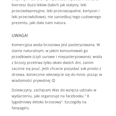
bierzesz dużo leków (takich jak statyny, leki
przeciwdepresyjne, leki przeciwzapalne, kortyzon i
leki przeciwbólowe), nie zaniedbuj tego cudownego
prezentu, jaki dała nam natura.
UWAGA!
Komercyjna woda brzozowa jest pasteryzowana. W
stanie naturalnym, w jakim konsumowali go
przodkowie (czyli surowe i niepasteryzowane), woda
z brzozy przetrwa tylko około dwóch dni, zanim
zacznie się psuć. Jeśli chcecie pozyskać sok prosto z
drzewa, koniecznie odezwijcie się do mnie, pisząc w
wiadomości prywatnej 😉
Dziewczyny, zachęcam Was do wzięcia udziału w
wydarzeniu, jaki organizuje na facebooku “ 8
tygodniowy detoks brzozowy”. Szczegóły na
fanpage’u.