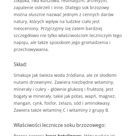
żołądka, rwa kulszowa, reumatyzm, artretyzm,
zapalenie oskrzeli i inne. Dlatego sok brzozowy
można słusznie nazwać jednym z cennych darów
natury, których wpływ na ludzkie ciało jest
nieoceniony. Przyjrzyjmy się zatem bardziej
szczegółowo nie tylko właściwościom leczniczym tego
napoju, ale także sposobom jego gromadzenia i
przechowywania.
Skład:
Smakuje jak świeża woda źródlana, ale ze słodkimi
nutami drzewnymi. Zawiera niezbędne witaminy,
minerały i cukry – głównie glukozę i fruktozę. Jest
bogaty w minerały, takie jak potas, wapń, magnez,
mangan, cynk, fosfor, żelazo, sód i aminokwasy.
Zawiera także witaminę C i witaminy z grupy B.
Właściwości lecznicze soku brzozowego:
Brzoza zawiera
kwas betulinowy
, który nadaje jej