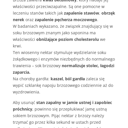
właściwości przeciwzapalne. Są one pomocne w
leczeniu stanów takich jak
zapalenie stawów
,
obrzęk
nerek
oraz
zapalenie pęcherza moczowego
.
W badaniach wykazano, że związek znajdujący się w
soku brzozowym znanym jako saponina ma
właściwości
obniżające poziom cholesterolu
we
krwi.
Ten wiosenny nektar stymuluje wydzielanie soku
żołądkowego i enzymów niezbędnych do normalnego
trawienia – sok brzozowy
normalizuje stolec, łagodzi
zaparcia.
Na choroby gardła:
kaszel, ból gardła
zaleca się
wypić szklankę napoju brzozowego codziennie aż do
wyzdrowienia.
Aby usunąć
stan zapalny w jamie ustnej i zapobiec
próchnicy
, powinno się przepłukiwać jamę ustną
sokiem brzozowym. Pijąc nektar z brzozy należy
trzymać go przez kilka sekund w ustach przed