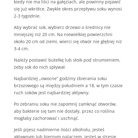
kiedy nie ma liści na gałęziach, ale powinny pojawić
się już wkrótce. Zwykle okres przepływu soku wynosi
2-3 tygodnie.
Aby wybrać sok, wybierz drzewo o średnicy nie
mniejszej niż 20 cm. Na niewielkiej powierzchni
około 20 cm od ziemi, wierci się otwór nie głębiej niż
3-4 cm.
Należy postawić butelkę lub słoik pod strumieniem,
żeby sok do nich spływał.
Najbardziej „owocne” godziny zbierania soku
brzozowego są między południem a 18, w tym czasie
ruch soków jest najbardziej aktywny.
Po zebraniu soku nie zapomnij zamknąć otworów,
aby bakterie się tam nie dostały, przez co roślina
mogłaby zachorować i uschnąć.
Jeśli pijesz nadmierne ilości alkoholu, jesteś
aktywnym lub biernym palaczem, jesteś w stresie,