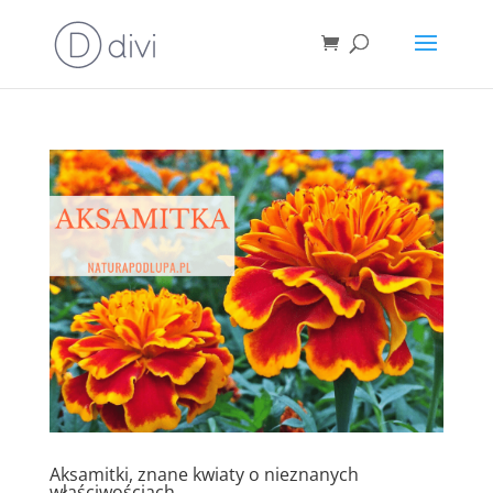
Aksamitki, znane kwiaty o nieznanych
właściwościach