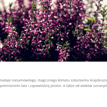
 nadaje niesamowitego, magicznego klimatu szkockiemu krajobrazo
pomnieniem lata i zapowiedzią jesieni. A także od wieków uznany