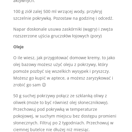
aktywnych.
100 g ziół zalej 500 ml wrzącej wody, przykryj
szczelnie pokrywką. Pozostaw na godzinę i odcedź.
Napar doskonale usuwa zaskórniki (wągry) i zwęża
rozszerzone ujścia gruczołów łojowych (pory)
Oleje
O ile wiesz, jak przygotować domowe kremy, to jako
olej bazowy możesz użyć oleju z pokrzywy, który
pomoże pozbyć się wszelkich wysypek i pryszczy.
Możesz go kupić w aptece, a możesz zaryzykować i
zrobić go sam 😉
50 g suchej pokrzywy połącz ze szklanką oliwy z
oliwek (może to być również olej słonecznikowy).
Przechowuj pod pokrywką w temperaturze
pokojowej, w suchym miejscu bez dostępu promieni
słonecznych. Filtruj po 2 tygodniach. Przechowuj w
ciemnej butelce nie dłużej niż miesiąc.