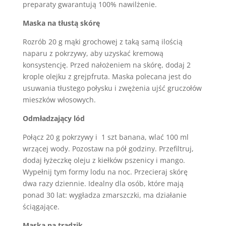
preparaty gwarantują 100% nawilżenie.
Maska na tłustą skórę
Rozrób 20 g mąki grochowej z taką samą ilością
naparu z pokrzywy, aby uzyskać kremową
konsystencję. Przed nałożeniem na skórę, dodaj 2
krople olejku z grejpfruta. Maska polecana jest do
usuwania tłustego połysku i zwężenia ujść gruczołów
mieszków włosowych.
Odmładzający lód
Połącz 20 g pokrzywy i 1 szt banana, wlać 100 ml
wrzącej wody. Pozostaw na pół godziny. Przefiltruj,
dodaj łyżeczkę oleju z kiełków pszenicy i mango.
Wypełnij tym formy lodu na noc. Przecieraj skórę
dwa razy dziennie. Idealny dla osób, które mają
ponad 30 lat: wygładza zmarszczki, ma działanie
ściągające.
Maska na trądzik