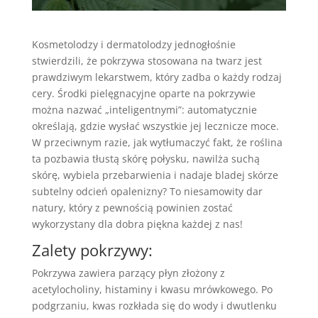
Kosmetolodzy i dermatolodzy jednogłośnie
stwierdzili, że pokrzywa stosowana na twarz jest
prawdziwym lekarstwem, który zadba o każdy rodzaj
cery. Środki pielęgnacyjne oparte na pokrzywie
można nazwać „inteligentnymi”: automatycznie
określają, gdzie wysłać wszystkie jej lecznicze moce.
W przeciwnym razie, jak wytłumaczyć fakt, że roślina
ta pozbawia tłustą skórę połysku, nawilża suchą
skórę, wybiela przebarwienia i nadaje bladej skórze
subtelny odcień opalenizny? To niesamowity dar
natury, który z pewnością powinien zostać
wykorzystany dla dobra piękna każdej z nas!
Zalety pokrzywy:
Pokrzywa zawiera parzący płyn złożony z
acetylocholiny, histaminy i kwasu mrówkowego. Po
podgrzaniu, kwas rozkłada się do wody i dwutlenku