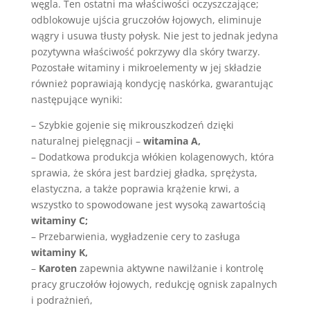
węgla. Ten ostatni ma właściwości oczyszczające;
odblokowuje ujścia gruczołów łojowych, eliminuje
wągry i usuwa tłusty połysk. Nie jest to jednak jedyna
pozytywna właściwość pokrzywy dla skóry twarzy.
Pozostałe witaminy i mikroelementy w jej składzie
również poprawiają kondycję naskórka, gwarantując
następujące wyniki:
– Szybkie gojenie się mikrouszkodzeń dzięki
naturalnej pielęgnacji –
witamina A,
– Dodatkowa produkcja włókien kolagenowych, która
sprawia, że ​​skóra jest bardziej gładka, sprężysta,
elastyczna, a także poprawia krążenie krwi, a
wszystko to spowodowane jest wysoką zawartością
witaminy C;
– Przebarwienia, wygładzenie cery to zasługa
witaminy K,
–
Karoten
zapewnia aktywne nawilżanie i kontrolę
pracy gruczołów łojowych, redukcję ognisk zapalnych
i podrażnień,