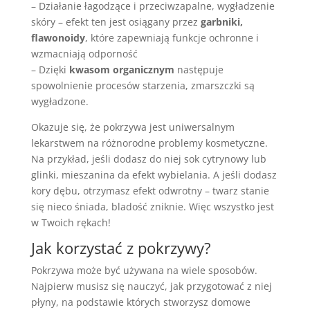
– Działanie łagodzące i przeciwzapalne, wygładzenie
skóry – efekt ten jest osiągany przez
garbniki,
flawonoidy
, które zapewniają funkcje ochronne i
wzmacniają odporność
– Dzięki
kwasom organicznym
następuje
spowolnienie procesów starzenia, zmarszczki są
wygładzone.
Okazuje się, że pokrzywa jest uniwersalnym
lekarstwem na różnorodne problemy kosmetyczne.
Na przykład, jeśli dodasz do niej sok cytrynowy lub
glinki, mieszanina da efekt wybielania. A jeśli dodasz
kory dębu, otrzymasz efekt odwrotny – twarz stanie
się nieco śniada, bladość zniknie. Więc wszystko jest
w Twoich rękach!
Jak korzystać z pokrzywy?
Pokrzywa może być używana na wiele sposobów.
Najpierw musisz się nauczyć, jak przygotować z niej
płyny, na podstawie których stworzysz domowe