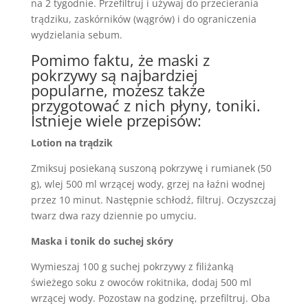
na 2 tygodnie. Przefiltruj i używaj do przecierania
trądziku, zaskórników (wągrów) i do ograniczenia
wydzielania sebum.
Pomimo faktu, że maski z
pokrzywy są najbardziej
popularne, możesz także
przygotować z nich płyny, toniki.
Istnieje wiele przepisów:
Lotion na trądzik
Zmiksuj posiekaną suszoną pokrzywę i rumianek (50
g), wlej 500 ml wrzącej wody, grzej na łaźni wodnej
przez 10 minut. Następnie schłodź, filtruj. Oczyszczaj
twarz dwa razy dziennie po umyciu.
Maska i tonik do suchej skóry
Wymieszaj 100 g suchej pokrzywy z filiżanką
świeżego soku z owoców rokitnika, dodaj 500 ml
wrzącej wody. Pozostaw na godzinę, przefiltruj. Oba