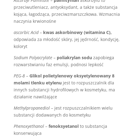
Ascorbyl Palmitate
–
palmitynian
askorbylu to
przeciwutleniacz, antyoksydant, a także substancja
kojąca, łagodząca, przeciwzmarszczkowa. Wzmacnia
naczynia krwionośne
ascorbic Acid
–
kwas askorbinowy (witamina C),
odpowiada za młodość skóry, jej jędrność, kondycję,
koloryt
Sodium Polyacrylate
–
poliakrylan sodu
zapobiega
rozwarstwianiu faz emulsji, podnosi lepkość
PEG-8
–
Glikol polietylenowy oksyetylenowany 8
molami tlenku etylenu
jest to rozpuszczalnik dla
innych substancji hydrofilowych w kosmetyku, ma
działanie nawilżające
Methylpropanediol
– jest rozpuszczalnikiem wielu
substancji dodawanych do kosmetyku
Phenoxyethanol
–
fenoksyetanol
to substancja
konserwująca