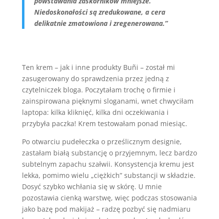
powstawania zaskórników mniejsze.
Niedoskonałości są zredukowane, a cera
delikatnie zmatowiona i zregenerowana.”
Ten krem – jak i inne produkty Buñi – został mi
zasugerowany do sprawdzenia przez jedną z
czytelniczek bloga. Poczytałam trochę o firmie i
zainspirowana pięknymi sloganami, wnet chwyciłam
laptopa: kilka kliknięć, kilka dni oczekiwania i
przybyła paczka! Krem testowałam ponad miesiąc.
Po otwarciu pudełeczka o prześlicznym designie,
zastałam białą substancję o przyjemnym, lecz bardzo
subtelnym zapachu szałwii. Konsystencja kremu jest
lekka, pomimo wielu „ciężkich” substancji w składzie.
Dosyć szybko wchłania się w skórę. U mnie
pozostawia cienką warstwę, więc podczas stosowania
jako bazę pod makijaż – radzę pozbyć się nadmiaru