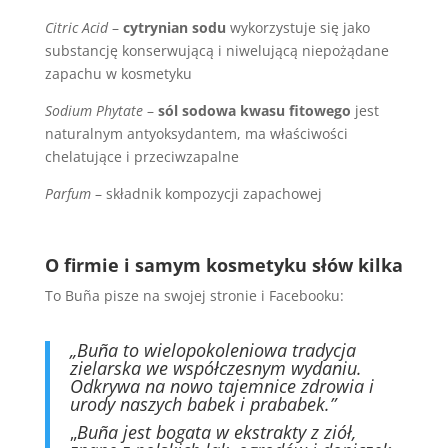
Citric Acid
–
cytrynian sodu
wykorzystuje się jako
substancję konserwującą i niwelującą niepożądane
zapachu w kosmetyku
Sodium Phytate
–
sól sodowa kwasu fitowego
jest
naturalnym antyoksydantem, ma właściwości
chelatujące i przeciwzapalne
Parfum
– składnik kompozycji zapachowej
O firmie i samym kosmetyku słów kilka
To Buña pisze na swojej stronie i Facebooku:
„Buña to wielopokoleniowa tradycja
zielarska we współczesnym wydaniu.
Odkrywa na nowo tajemnice zdrowia i
urody naszych babek i prababek.”
„
Buña jest bogata w ekstrakty z ziół,