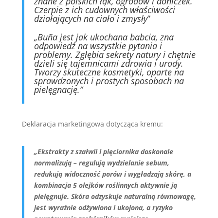
znane z polskich łąk, ogrodów i doniczek.
Czerpie z ich cudownych właściwości
działających na ciało i zmysły
”
„Buña jest jak ukochana babcia, zna
odpowiedź na wszystkie pytania i
problemy. Zgłębia sekrety natury i chętnie
dzieli się tajemnicami zdrowia i urody.
Tworzy skuteczne kosmetyki, oparte na
sprawdzonych i prostych sposobach na
pielęgnację.”
Deklaracja marketingowa dotycząca kremu:
„Ekstrakty z szałwii i pięciornika doskonale
normalizują – regulują wydzielanie sebum,
redukują widoczność porów i wygładzają skórę, a
kombinacja 5 olejków roślinnych aktywnie ją
pielęgnuje. Skóra odzyskuje naturalną równowagę,
jest wyraźnie odżywiona i ukojona, a ryzyko