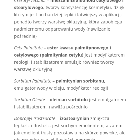
Cetearyl Alcohol
–
mieszanina alkoholu cetylowego i
stearylowego
, tworzy konsystencję kosmetyku, dzięki
którym jest on bardziej lepki i łatwiejszy w aplikacji;
ponadto tworzy warstwę okluzyjną, która zapobiega
nadmiernemu odparowaniu wody (nawilżanie
pośrednie)
Cety Palmitate
–
ester kwasu palmitynowego i
cetylowego (palmitynian cetylu)
jest modyfikatorem
reologii i stabilizatorem emulsji; również tworzy
warstwę okluzyjną
Sorbitan Palmitate
–
palmitynian sorbitanu
,
emulgator wody w oleju, modyfikator reologii
Sorbitan Oleate
–
oleinian sorbitolu
jest emulgatorem
i stabilizatorem, nawilża pośrednio
Isopropyl Isostearate
–
izostearynian
zmiękcza
lepkość i tłustość, jest suchym emolientem, a zatem
jak emolient tłusty pozostawia na skórze powłokę, ale
nie ma odczucia jej tłustości, poprawia