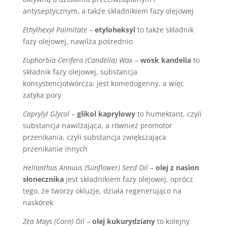
antyseptycznym, a także składnikiem fazy olejowej
Ethylhexyl Palmitate
–
etyloheksyl
to także składnik
fazy olejowej, nawilża pośrednio
Euphorbia Cerifera (Candelia) Wax
–
wosk kandelia
to
składnik fazy olejowej, substancja
konsystencjotwórcza; jest komedogenny, a więc
zatyka pory
Caprylyl Glycol
–
glikol kaprylowy
to humektant, czyli
substancja nawilżająca, a również promotor
przenikania, czyli substancja zwiększająca
przenikanie innych
Helianthus Annuus (Sunflower) Seed Oil
–
olej z nasion
słonecznika
jest składnikiem fazy olejowej, oprócz
tego, że tworzy okluzje, działa regenerująco na
naskórek
Zea Mays (Corn) Oil
–
olej kukurydziany
to kolejny