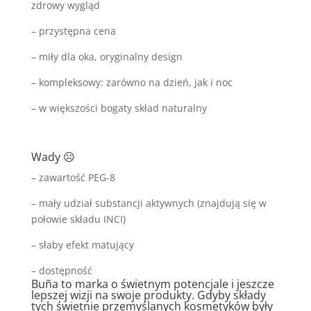
zdrowy wygląd
– przystępna cena
– miły dla oka, oryginalny design
– kompleksowy: zarówno na dzień, jak i noc
– w większości bogaty skład naturalny
Wady ☹
– zawartość PEG-8
– mały udział substancji aktywnych (znajdują się w
połowie składu INCI)
– słaby efekt matujący
– dostępność
Buña to marka o świetnym potencjale i jeszcze
lepszej wizji na swoje produkty. Gdyby składy
tych świetnie przemyślanych kosmetyków były