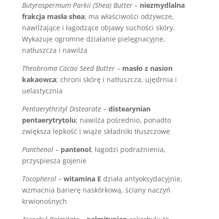
Butyrospermum Parkii (Shea) Butter –
niezmydlalna
frakcja masła shea
; ma właściwości odżywcze,
nawilżające i łagodzące objawy suchości skóry.
Wykazuje ogromne działanie pielęgnacyjne,
natłuszcza i nawilża
Theobroma Cacao Seed Butter
–
masło z nasion
kakaowca
; chroni skórę i natłuszcza, ujędrnia i
uelastycznia
Pentaerythrityl Distearate –
distearynian
pentaerytrytolu
; nawilża pośrednio, ponadto
zwiększa lepkość i wiąże składniki tłuszczowe
Panthenol
–
pantenol
; łagodzi podrażnienia,
przyspiesza gojenie
Tocopherol
–
witamina E
działa antyoksydacyjnie,
wzmacnia barierę naskórkową, ściany naczyń
krwionośnych