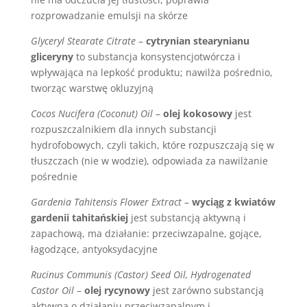
rozprowadzanie emulsji na skórze
Glyceryl Stearate Citrate
–
cytrynian stearynianu
gliceryny
to substancja konsystencjotwórcza i
wpływająca na lepkość produktu; nawilża pośrednio,
tworząc warstwę okluzyjną
Cocos Nucifera (Coconut) Oil
–
olej kokosowy
jest
rozpuszczalnikiem dla innych substancji
hydrofobowych, czyli takich, które rozpuszczają się w
tłuszczach (nie w wodzie), odpowiada za nawilżanie
pośrednie
Gardenia Tahitensis Flower Extract
–
wyciąg z kwiatów
gardenii tahitańskiej
jest substancją aktywną i
zapachową, ma działanie: przeciwzapalne, gojące,
łagodzące, antyoksydacyjne
Rucinus Communis (Castor) Seed Oil, Hydrogenated
Castor Oil
–
olej rycynowy
jest zarówno substancją
aktywną o działaniu przeciwzapalnym i