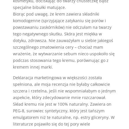
kosmetyku, dociskając do twarzy chusteczkę bądź
specjalne bibułki matujące.
Biorąc pod uwagę, że krem zawiera składniki
komodogenne (sprzyjające zatykaniu się porów i
powstawaniu zaskórników) nie odczułam na twarzy
tego negatywnego skutku. Skóra jest miękka w
dotyku, zdrowsza. Nie zauważyłam u siebie jakiegoś
szczególnego zmatowienia cery – chociaż mam
wrażenie, że wytwarzanie sebum nieco uspokoiło się
podczas stosowania tego kremu, porównując go z
kremem innej marki.
Deklaracja marketingowa w większości została
spełniona, ale moja recenzja nie byłaby całkowicie
szczera i rzetelna, jeśli nie wspomniałabym o jednym
aspekcie, który zdecydowanie mnie rozczarował.
Skład kremu nie jest w 100% naturalny. Zawiera on
PEG-8, surowiec syntetyczny, który jest tańszym
emulgatorem niż te naturalne, np. estry gliceryny. W
literaturze pojawiło się do tej pory wiele