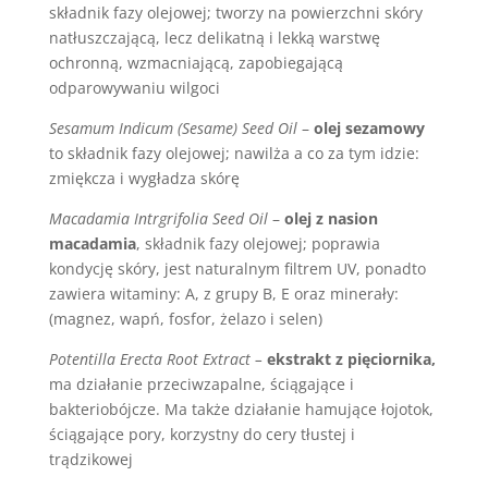
składnik fazy olejowej; tworzy na powierzchni skóry
natłuszczającą, lecz delikatną i lekką warstwę
ochronną, wzmacniającą, zapobiegającą
odparowywaniu wilgoci
Sesamum Indicum (Sesame) Seed Oil
–
olej sezamowy
to składnik fazy olejowej; nawilża a co za tym idzie:
zmiękcza i wygładza skórę
Macadamia Intrgrifolia Seed Oil
–
olej z nasion
macadamia
, składnik fazy olejowej; poprawia
kondycję skóry, jest naturalnym filtrem UV, ponadto
zawiera witaminy: A, z grupy B, E oraz minerały:
(magnez, wapń, fosfor, żelazo i selen)
Potentilla Erecta Root Extract –
ekstrakt z pięciornika,
ma działanie przeciwzapalne, ściągające i
bakteriobójcze. Ma także działanie hamujące łojotok,
ściągające pory, korzystny do cery tłustej i
trądzikowej