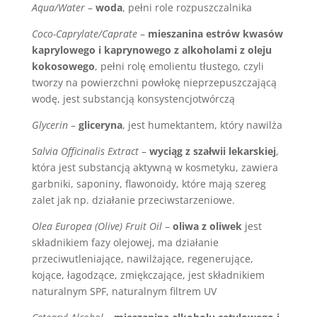
Aqua/Water
–
woda
, pełni role rozpuszczalnika
Coco-Caprylate/Caprate
–
mieszanina estrów kwasów
kaprylowego i kaprynowego z alkoholami z oleju
kokosowego
, pełni rolę emolientu tłustego, czyli
tworzy na powierzchni powłokę nieprzepuszczającą
wodę, jest substancją konsystencjotwórczą
Glycerin
–
gliceryna
, jest humektantem, który nawilża
Salvia Officinalis Extract
–
wyciąg z szałwii lekarskiej
,
która jest substancją aktywną w kosmetyku, zawiera
garbniki, saponiny, flawonoidy, które mają szereg
zalet jak np. działanie przeciwstarzeniowe.
Olea Europea (Olive) Fruit Oil
–
oliwa z oliwek
jest
składnikiem fazy olejowej, ma działanie
przeciwutleniające, nawilżające, regenerujące,
kojące, łagodzące, zmiękczające, jest składnikiem
naturalnym SPF, naturalnym filtrem UV