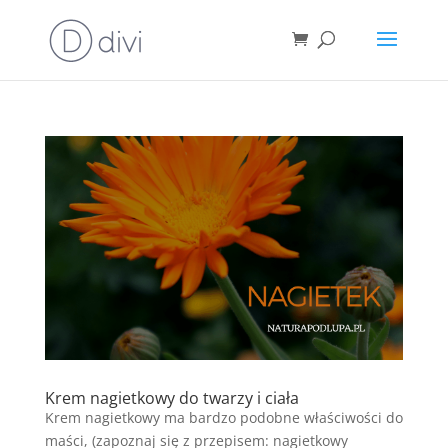
Krem nagietkowy do twarzy i ciała
Krem nagietkowy ma bardzo podobne właściwości do
maści, (zapoznaj się z przepisem: nagietkowy