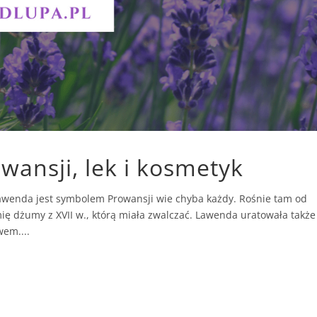
ansji, lek i kosmetyk
e lawenda jest symbolem Prowansji wie chyba każdy. Rośnie tam od
 dżumy z XVII w., którą miała zwalczać. Lawenda uratowała także
wem....