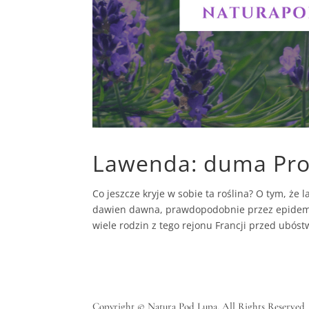
Lawenda: duma Prow
Co jeszcze kryje w sobie ta roślina? O tym, ż
dawien dawna, prawdopodobnie przez epidemię
wiele rodzin z tego rejonu Francji przed ubóst
Copyright © Natura Pod Lupą. All Rights Reserved