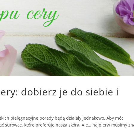
cery: dobierz je do siebie i
ystkich pielęgnacyjne porady będą działały jednakowo. Aby móc
nać surowce, które preferuje nasza skóra. Ale… najpierw musimy zn