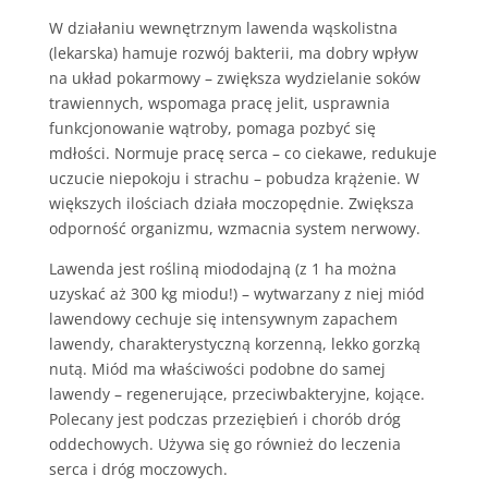
W działaniu wewnętrznym lawenda wąskolistna
(lekarska) hamuje rozwój bakterii, ma dobry wpływ
na układ pokarmowy – zwiększa wydzielanie soków
trawiennych, wspomaga pracę jelit, usprawnia
funkcjonowanie wątroby, pomaga pozbyć się
mdłości. Normuje pracę serca – co ciekawe, redukuje
uczucie niepokoju i strachu – pobudza krążenie. W
większych ilościach działa moczopędnie. Zwiększa
odporność organizmu, wzmacnia system nerwowy.
Lawenda jest rośliną miododajną (z 1 ha można
uzyskać aż 300 kg miodu!) – wytwarzany z niej miód
lawendowy cechuje się intensywnym zapachem
lawendy, charakterystyczną korzenną, lekko gorzką
nutą. Miód ma właściwości podobne do samej
lawendy – regenerujące, przeciwbakteryjne, kojące.
Polecany jest podczas przeziębień i chorób dróg
oddechowych. Używa się go również do leczenia
serca i dróg moczowych.