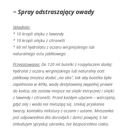
~ Spray odstraszający owady
Składniki:
* 10 kropli olejku z lawendy
* 10 kropli olejku z citronelli
* 60 ml hydrolatu z oczaru wirginijskiego lub
naturalnego octu jabłkowego
Przygotowanie:
Do 120 ml butelki z rozpylaczem dodaj:
hydrolat z oczaru wirginijskiego lub naturalny ocet
jabłkowy (możesz dodać „na oko”, tak aby butelka była
zapełniona w 40%), wodę destylowaną (wypełnij prawie
do końca, ale zostaw miejsce na olejki eteryczne) i olejki:
z lawendy i citronelli. Przed każdym użyciem – wstrząśnij,
gdyż olej i woda nie mieszają się. Unikaj pryskania
twarzy, kontaktu mikstury z oczami i ustami. Mieszanka
jest odpowiednia dla dorosłych i dzieci powyżej 3 lat
(młodszym spryskuj ubranko, nie bezpośrednio ciało).