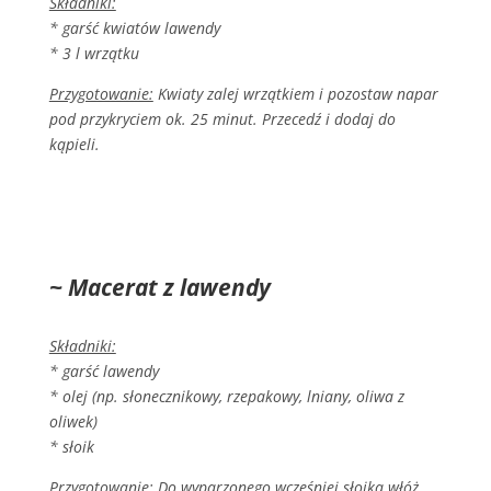
Składniki:
* garść kwiatów lawendy
* 3 l wrzątku
Przygotowanie:
Kwiaty zalej wrzątkiem i pozostaw napar
pod przykryciem ok. 25 minut. Przecedź i dodaj do
kąpieli.
~ Macerat z lawendy
Składniki:
* garść lawendy
* olej (np. słonecznikowy, rzepakowy, lniany, oliwa z
oliwek)
* słoik
Przygotowanie:
Do wyparzonego wcześniej słoika włóż