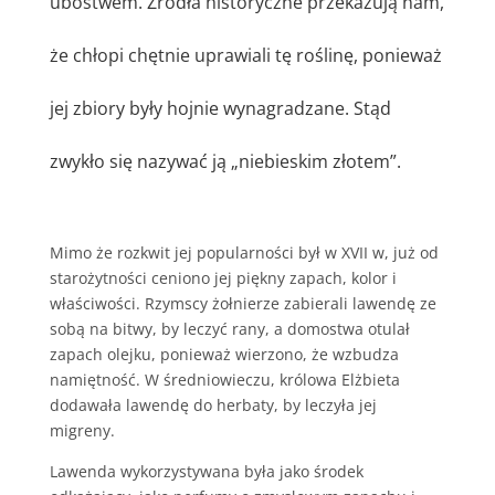
ubóstwem. Źródła historyczne przekazują nam,
że chłopi chętnie uprawiali tę roślinę, ponieważ
jej zbiory były hojnie wynagradzane. Stąd
zwykło się nazywać ją „niebieskim złotem”.
Mimo że rozkwit jej popularności był w XVII w, już od
starożytności ceniono jej piękny zapach, kolor i
właściwości. Rzymscy żołnierze zabierali lawendę ze
sobą na bitwy, by leczyć rany, a domostwa otulał
zapach olejku, ponieważ wierzono, że wzbudza
namiętność. W średniowieczu, królowa Elżbieta
dodawała lawendę do herbaty, by leczyła jej
migreny.
Lawenda wykorzystywana była jako środek