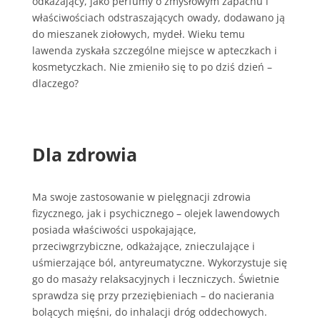
odkażający, jako perfumy o zmysłowym zapachu i
właściwościach odstraszających owady, dodawano ją
do mieszanek ziołowych, mydeł. Wieku temu
lawenda zyskała szczególne miejsce w apteczkach i
kosmetyczkach. Nie zmieniło się to po dziś dzień –
dlaczego?
Dla zdrowia
Ma swoje zastosowanie w pielęgnacji zdrowia
fizycznego, jak i psychicznego – olejek lawendowych
posiada właściwości uspokajające,
przeciwgrzybiczne, odkażające, znieczulające i
uśmierzające ból, antyreumatyczne. Wykorzystuje się
go do masaży relaksacyjnych i leczniczych. Świetnie
sprawdza się przy przeziębieniach – do nacierania
bolących mięśni, do inhalacji dróg oddechowych.