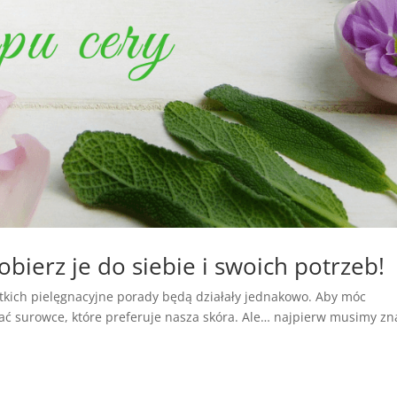
dobierz je do siebie i swoich potrzeb!
ystkich pielęgnacyjne porady będą działały jednakowo. Aby móc
nać surowce, które preferuje nasza skóra. Ale… najpierw musimy zn