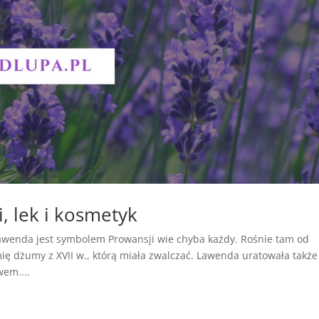
 lek i kosmetyk
e lawenda jest symbolem Prowansji wie chyba każdy. Rośnie tam od
 dżumy z XVII w., którą miała zwalczać. Lawenda uratowała także
wem....