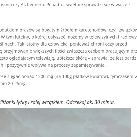
nsona czy Alzheimera. Ponadto, świetnie sprawdzi się w walce z
 dodatkiem brązów są bogatym źródłem karotenoidów, czyli związkó
W tym luteiny, o której usłyszeć możemy w telewizyjnych i radiow
oślinach. Tak istotny dla człowieka, ponieważ chroni oczy przed
ię przyjmowanie większych ilości zwłaszcza osobom pracującym pr
to oglądającym telewizję, upiększa skórę – sprawia, że jest bardz
ch i pozytywnie wpływa na procesy zapamiętywania.
może sięgać ponad 1200 mg (na 100g płatków kwiatów), tymczasem 
dnio 20-25mg.
liżanki łyżkę i zalej wrzątkiem. Odczekaj ok. 30 minut.