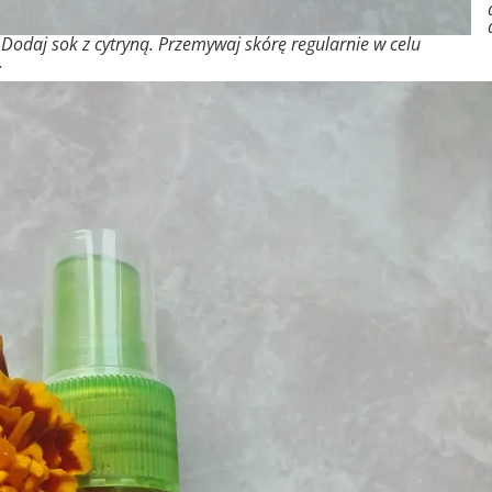
. Dodaj sok z cytryną. Przemywaj skórę regularnie w celu
.