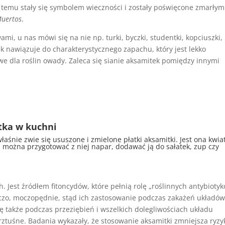
ki temu stały się symbolem wieczności i zostały poświęcone zmarłym
Muertos
.
i, u nas mówi się na nie np. turki, byczki, studentki, kopciuszki,
ek nawiązuje do charakterystycznego zapachu, który jest lekko
iwe dla roślin owady. Zaleca się sianie aksamitek pomiędzy innymi
itka w kuchni
właśnie zwie się ususzone i zmielone płatki aksamitki. Jest ona kwi
, można przygotować z niej napar, dodawać ją do sałatek, zup czy
 Jest źródłem fitoncydów, które pełnią rolę „roślinnych antybioty
jczo, moczopędnie, stąd ich zastosowanie podczas zakażeń układó
 także podczas przeziębień i wszelkich dolegliwościach układu
rztuśne. Badania wykazały, że stosowanie aksamitki zmniejsza ryzy