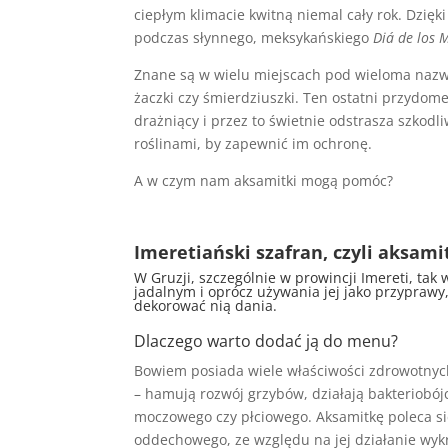
ciepłym klimacie kwitną niemal cały rok. Dzię
podczas słynnego, meksykańskiego
Di
á
de los 
Znane są w wielu miejscach pod wieloma nazwam
żaczki czy śmierdziuszki. Ten ostatni przydom
drażniący i przez to świetnie odstrasza szkodl
roślinami, by zapewnić im ochronę.
A w czym nam aksamitki mogą pomóc?
Imeretiański szafran, czyli aksam
W Gruzji, szczególnie w prowincji Imereti, tak 
jadalnym i oprócz używania jej jako przyprawy
dekorować nią dania.
Dlaczego warto dodać ją do menu?
Bowiem posiada wiele właściwości zdrowotnych.
– hamują rozwój grzybów, działają bakteriobó
moczowego czy płciowego. Aksamitkę poleca się
oddechowego, ze względu na jej działanie wyk