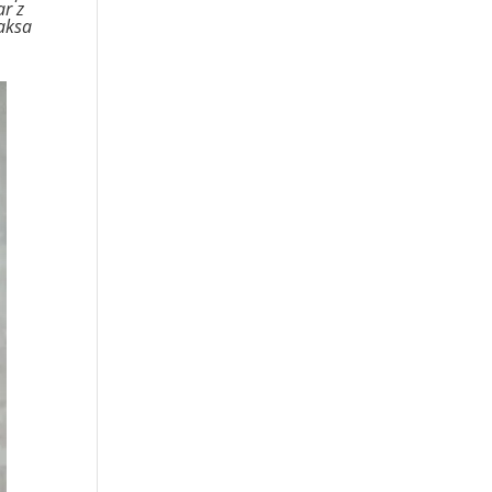
ar z
aksa