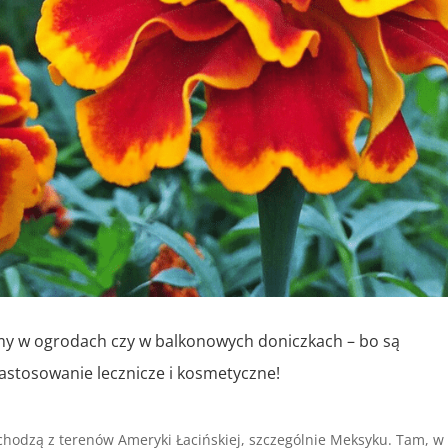
amy w ogrodach czy w balkonowych doniczkach – bo są
zastosowanie lecznicze i kosmetyczne!
ochodzą z terenów Ameryki Łacińskiej, szczególnie Meksyku. Tam, w